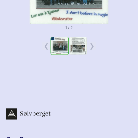
1 / 2
❮
❯