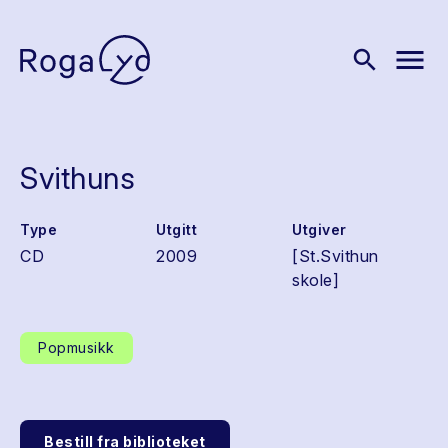
menu
search
Svithuns
Type
Utgitt
Utgiver
CD
2009
[St.Svithun
skole]
Popmusikk
Bestill fra biblioteket