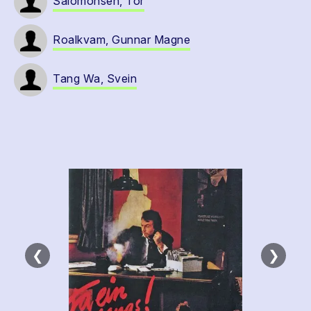
Salomonsen, Tor
Roalkvam, Gunnar Magne
Tang Wa, Svein
❮
❯