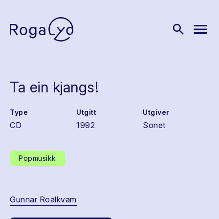
menu
search
Ta ein kjangs!
Type
Utgitt
Utgiver
CD
1992
Sonet
Popmusikk
Gunnar Roalkvam