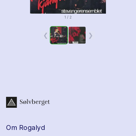
1 / 2
❮
❯
Om Rogalyd