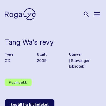
menu
search
Tang Wa's revy
Type
Utgitt
Utgiver
CD
2009
[Stavanger
bibliotek]
Popmusikk
Bestill fra biblioteket