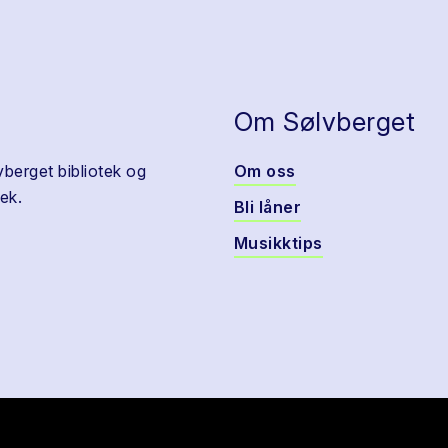
Om Sølvberget
vberget bibliotek og
Om oss
ek.
Bli låner
Musikktips