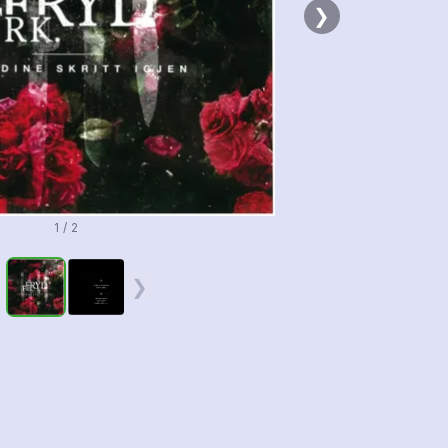
❯
1 / 2
❮
❯