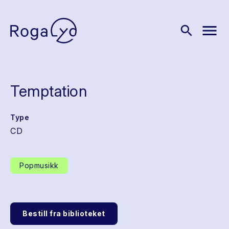
menu
search
Temptation
Type
CD
Popmusikk
Bestill fra biblioteket