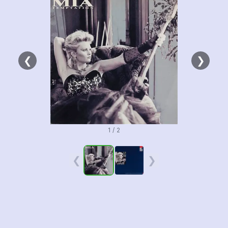
❮
❯
1 / 2
❮
❯