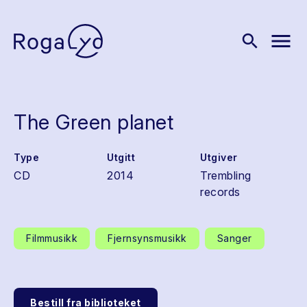
menu
search
The Green planet
Type
Utgitt
Utgiver
CD
2014
Trembling
records
Filmmusikk
Fjernsynsmusikk
Sanger
Bestill fra biblioteket