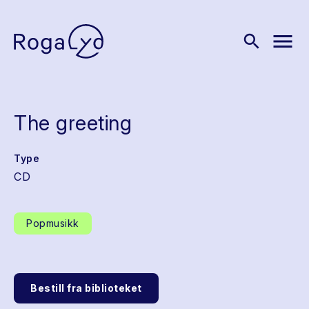
menu
search
The greeting
Type
CD
Popmusikk
Bestill fra biblioteket