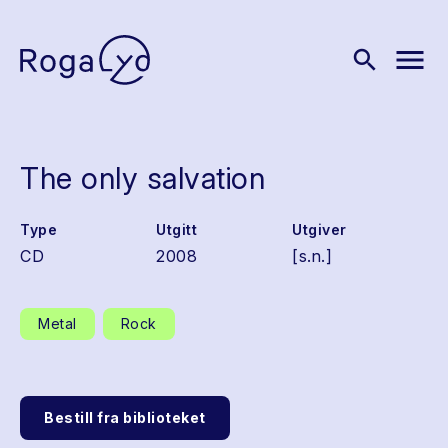
menu
search
The only salvation
Type
Utgitt
Utgiver
CD
2008
[s.n.]
Metal
Rock
Bestill fra biblioteket