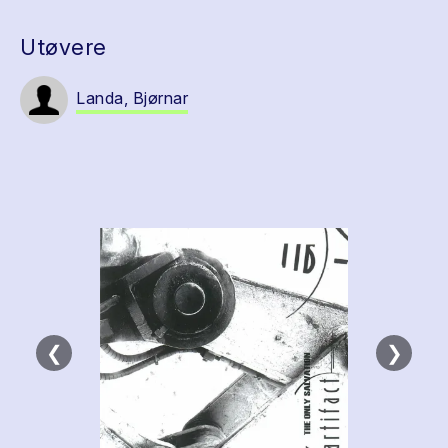
Utøvere
Landa, Bjørnar
❮
❯