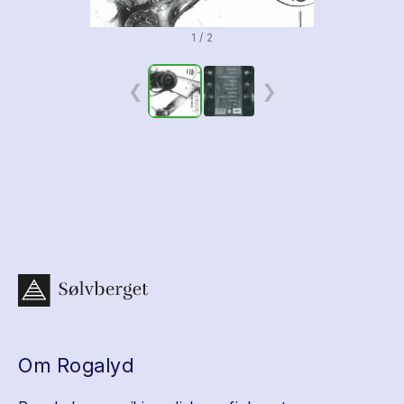
1 / 2
❮
❯
Om Rogalyd