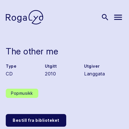
menu
search
The other me
Type
Utgitt
Utgiver
CD
2010
Langgata
Popmusikk
Bestill fra biblioteket