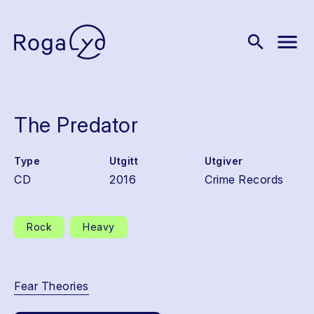
menu
search
The Predator
Type
Utgitt
Utgiver
CD
2016
Crime Records
Rock
Heavy
Fear Theories