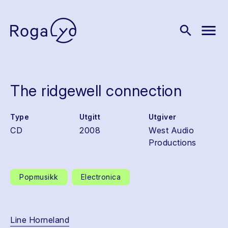
menu
search
The ridgewell connection
Type
Utgitt
Utgiver
CD
2008
West Audio
Productions
Popmusikk
Electronica
Line Horneland