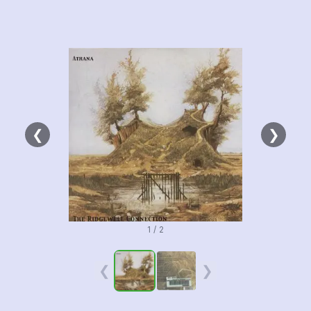
❮
❯
1 / 2
❮
❯