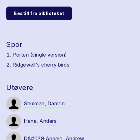
Bestill fra biblioteket
Spor
Porten (single version)
Ridgewell's cherry birds
Utøvere
Shulman, Damon
Hana, Anders
D&#039;Angelo, Andrew