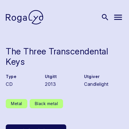
menu
search
The Three Transcendental
Keys
Type
Utgitt
Utgiver
CD
2013
Candlelight
Metal
Black metal