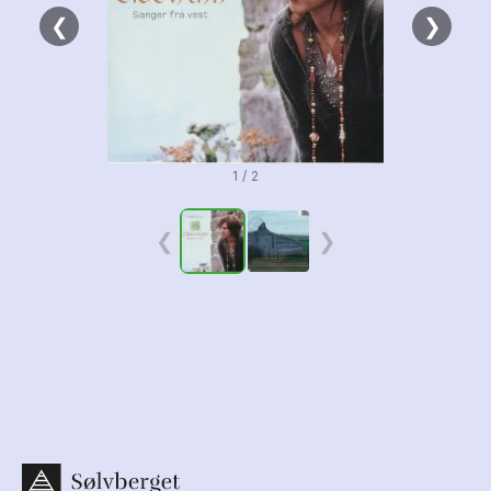
❮
❯
1 / 2
❮
❯