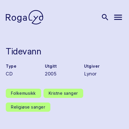
menu
search
Tidevann
Type
Utgitt
Utgiver
CD
2005
Lynor
Folkemusikk
Kristne sanger
Religiøse sanger