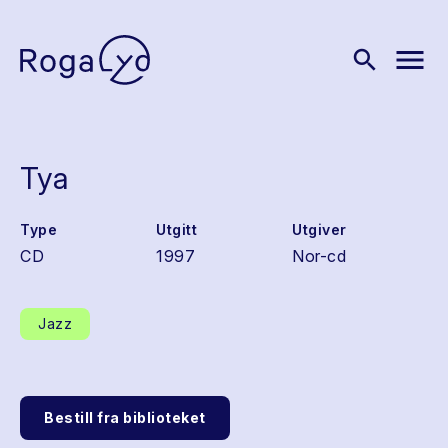
menu
search
Tya
Type
Utgitt
Utgiver
CD
1997
Nor-cd
Jazz
Bestill fra biblioteket