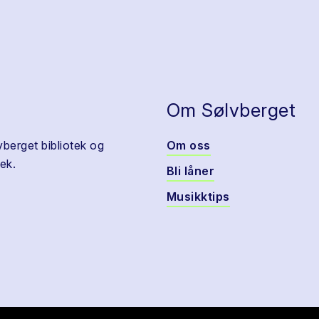
Om Sølvberget
vberget bibliotek og
Om oss
ek.
Bli låner
Musikktips