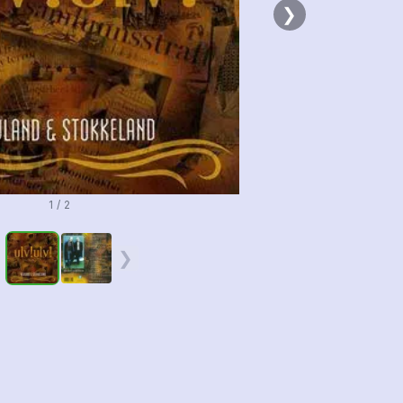
❯
1 / 2
❮
❯