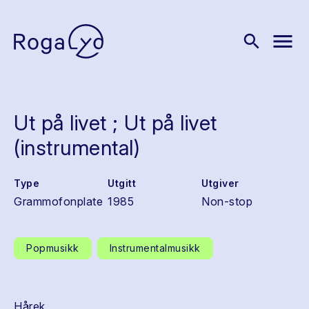
menu
search
Ut på livet ; Ut på livet
(instrumental)
Type
Utgitt
Utgiver
Grammofonplate
1985
Non-stop
Popmusikk
Instrumentalmusikk
Hårek