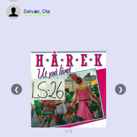
Selvær, Ola
❮
❯
1 / 2