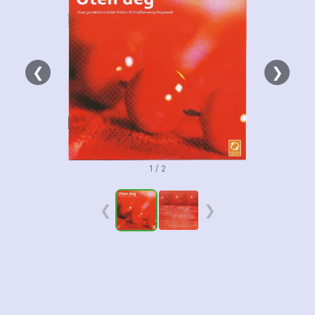
❮
❯
1 / 2
❮
❯