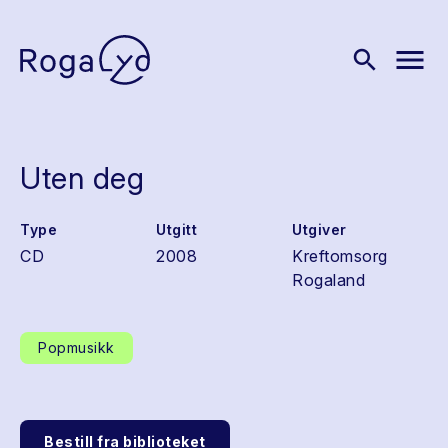
menu
search
Uten deg
Type
Utgitt
Utgiver
CD
2008
Kreftomsorg
Rogaland
Popmusikk
Bestill fra biblioteket