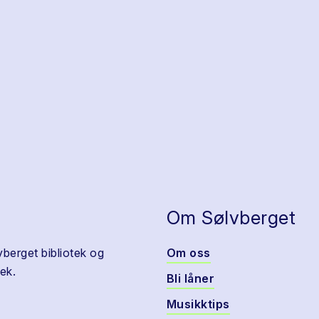
Om Sølvberget
vberget bibliotek og
Om oss
ek.
Bli låner
Musikktips