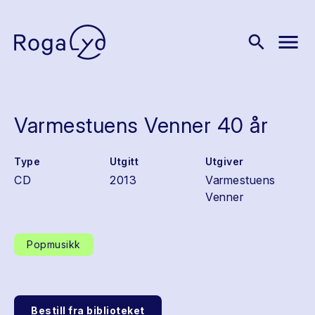
menu
search
Varmestuens Venner 40 år
Type
Utgitt
Utgiver
CD
2013
Varmestuens
Venner
Popmusikk
Bestill fra biblioteket