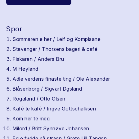
Spor
Sommaren e her / Leif og Kompisane
Stavanger / Thorsens bageri & café
Fiskaren / Anders Bru
M Høyland
Adle verdens finaste ting / Ole Alexander
Blåsenborg / Sigvart Dgsland
Rogaland / Otto Olsen
Kafé te kafé / Ingve Gottschalksen
Kom her te meg
Milord / Britt Synnøve Johansen
Eg e fydde på straen / Grete Lill Tangen