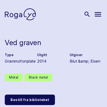
menu
search
Ved graven
Type
Utgitt
Utgiver
Grammofonplate
2014
Blut &amp; Eisen
Metal
Black metal
Bestill fra biblioteket