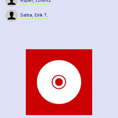
Aspen, Lorentz
Saltrø, Eirik T.