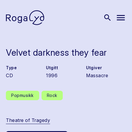
menu
search
Velvet darkness they fear
Type
Utgitt
Utgiver
CD
1996
Massacre
Popmusikk
Rock
Theatre of Tragedy