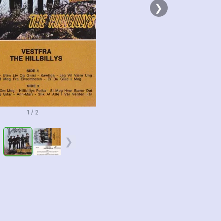
❯
1 / 2
❮
❯