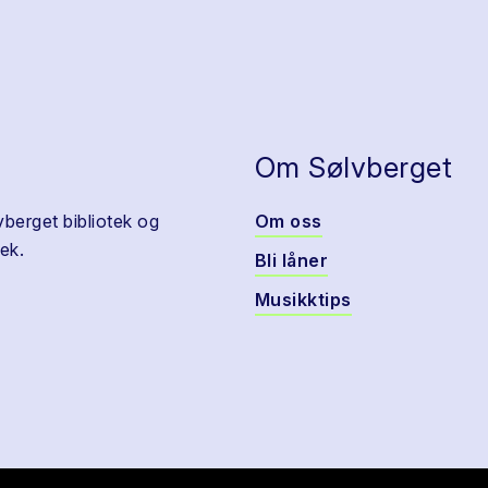
Om Sølvberget
vberget bibliotek og
Om oss
ek.
Bli låner
Musikktips