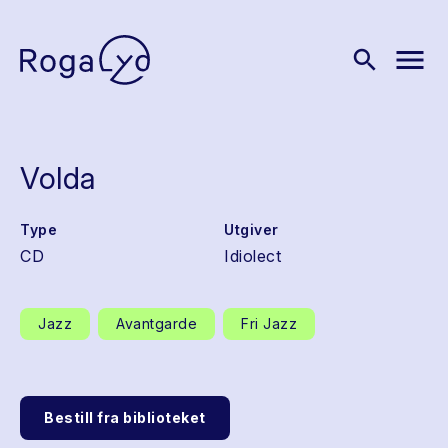
menu
search
Volda
Type
Utgiver
CD
Idiolect
Jazz
Avantgarde
Fri Jazz
Bestill fra biblioteket