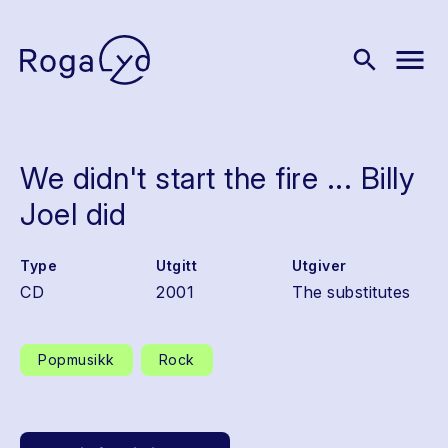
menu
search
We didn't start the fire ... Billy
Joel did
Type
Utgitt
Utgiver
CD
2001
The substitutes
Popmusikk
Rock