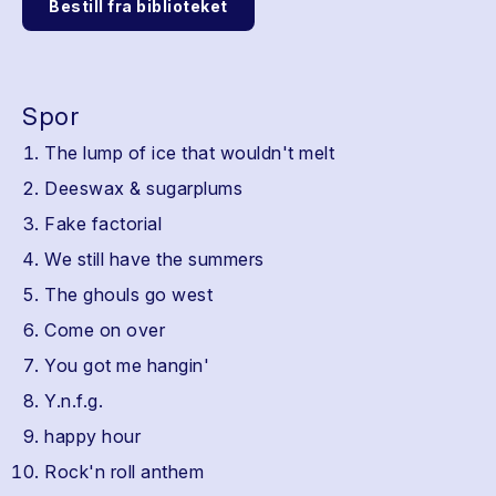
Bestill fra biblioteket
Spor
The lump of ice that wouldn't melt
Deeswax & sugarplums
Fake factorial
We still have the summers
The ghouls go west
Come on over
You got me hangin'
Y.n.f.g.
happy hour
Rock'n roll anthem