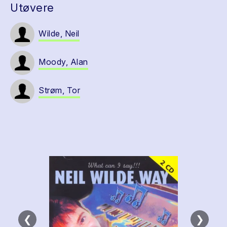
Utøvere
Wilde, Neil
Moody, Alan
Strøm, Tor
❮
❯