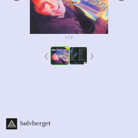
1 / 2
❮
❯