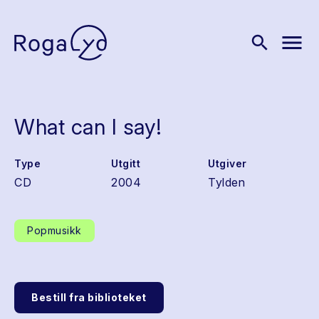
menu
search
What can I say!
Type
Utgitt
Utgiver
CD
2004
Tylden
Popmusikk
Bestill fra biblioteket