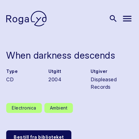
menu
search
When darkness descends
Type
Utgitt
Utgiver
CD
2004
Displeased
Records
Electronica
Ambient
Bestill fra biblioteket