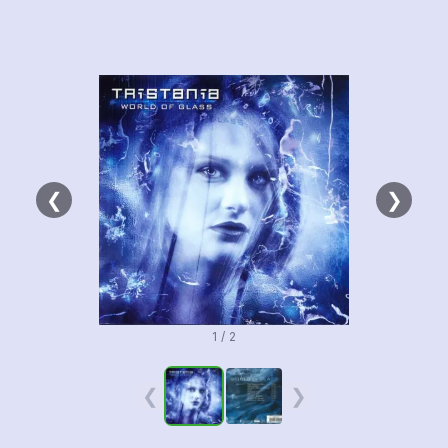
❮
❯
1 / 2
❮
❯