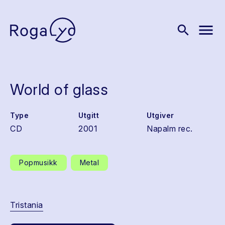
menu
search
World of glass
Type
Utgitt
Utgiver
CD
2001
Napalm rec.
Popmusikk
Metal
Tristania