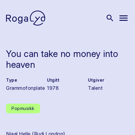
menu
search
You can take no money into
heaven
Type
Utgitt
Utgiver
Grammofonplate
1978
Talent
Popmusikk
Njaal Helle (Rudi London)