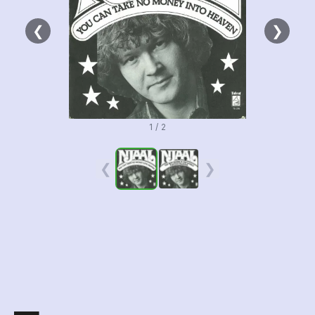
❮
❯
1 / 2
❮
❯