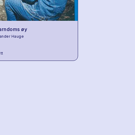
arndoms øy
ander Hauge
tt