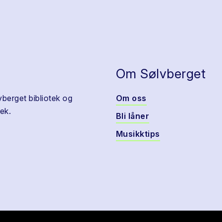
Om Sølvberget
vberget bibliotek og
Om oss
ek.
Bli låner
Musikktips