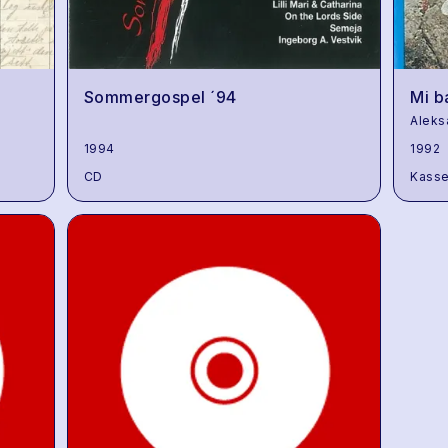
Sommergospel ´94
Mi b
Aleks
1994
1992
CD
Kasse