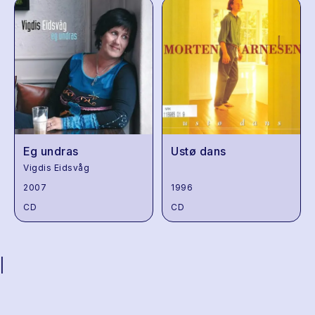
Eg undras
Ustø dans
Vigdis Eidsvåg
2007
1996
CD
CD
|