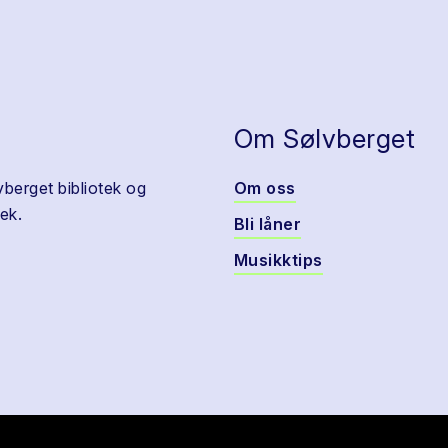
Om Sølvberget
vberget bibliotek og
Om oss
ek.
Bli låner
Musikktips