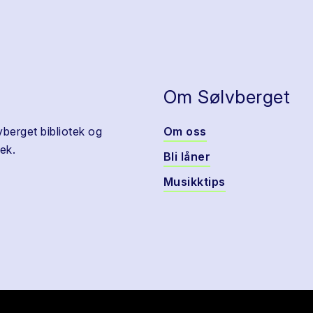
Om Sølvberget
vberget bibliotek og
Om oss
ek.
Bli låner
Musikktips