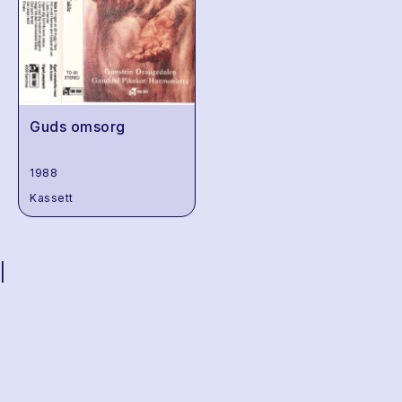
Guds omsorg
1988
Kassett
|