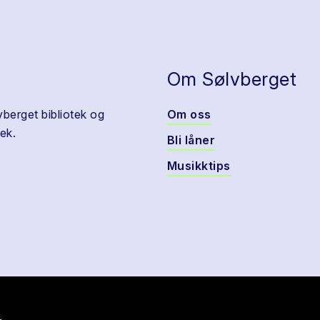
Om Sølvberget
vberget bibliotek og
Om oss
ek.
Bli låner
Musikktips