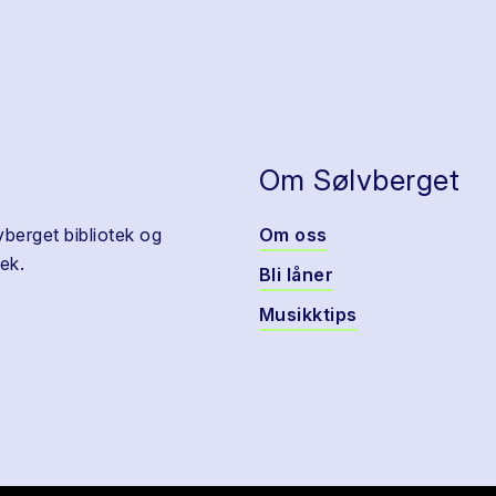
Om Sølvberget
vberget bibliotek og
Om oss
ek.
Bli låner
Musikktips