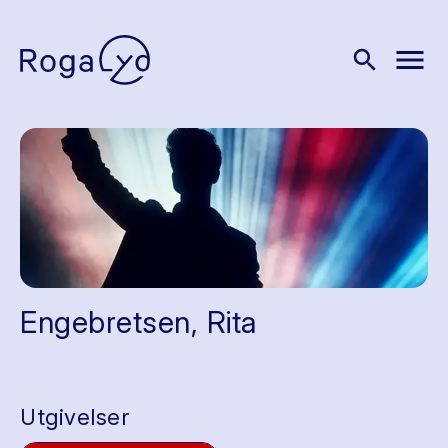
menu
search
Engebretsen, Rita
Utgivelser