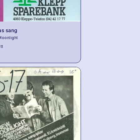
as sang
oonlight
tt