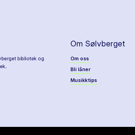
Om Sølvberget
vberget bibliotek og
Om oss
ek.
Bli låner
Musikktips