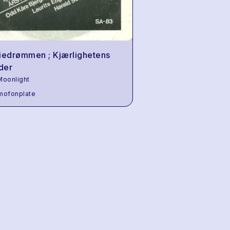
iedrømmen ; Kjærlighetens
ider
oonlight
mofonplate