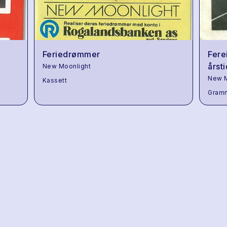
Feriedrømmer
Fere
årst
New Moonlight
New M
Kassett
Gram