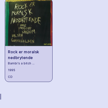
Rock er moralsk
nedbrytende
Bambi's a bitch
...
1995
CD
|