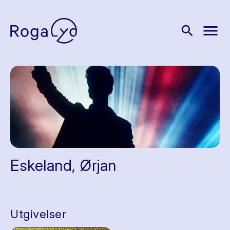
menu
search
Eskeland, Ørjan
Utgivelser