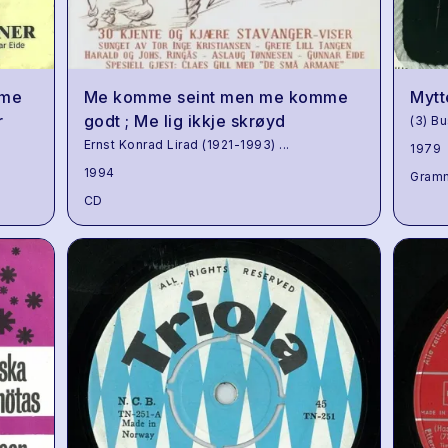
mme
Me komme seint men me komme
Mytt
r
godt ; Me lig ikkje skrøyd
(3) Bu
Ernst Konrad Lirad (1921-1993)
...
1979
1994
Gram
CD