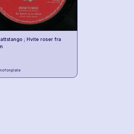
attstango ; Hvite roser fra
en
mofonplate