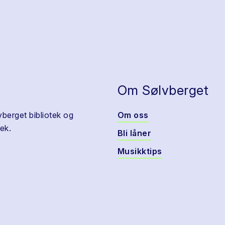
Om Sølvberget
vberget bibliotek og
Om oss
ek.
Bli låner
Musikktips