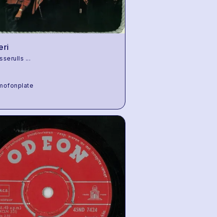
eri
sserulls
...
mofonplate