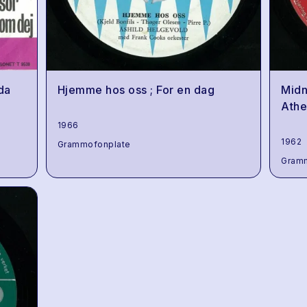
da
Hjemme hos oss ; For en dag
Midn
Ath
1966
1962
Grammofonplate
Gram