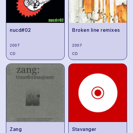
nucd#02
Broken line remixes
2007
2007
CD
CD
Zang
Stavanger