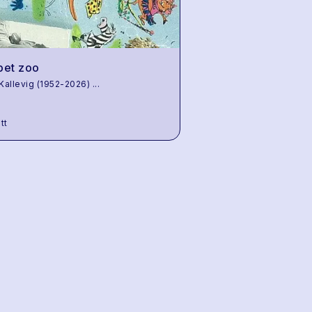
bet zoo
 Kallevig (1952-2026)
...
tt