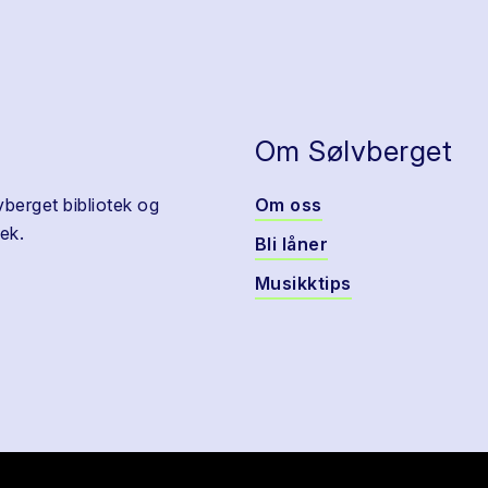
Om Sølvberget
vberget bibliotek og
Om oss
ek.
Bli låner
Musikktips