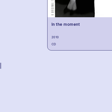
In the moment
2010
CD
|