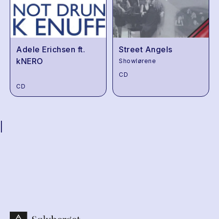
Adele Erichsen ft.
Street Angels
kNERO
Showlørene
CD
CD
|