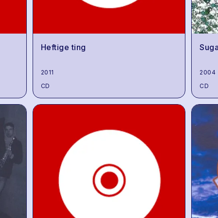
Heftige ting
Suga
2011
2004
CD
CD