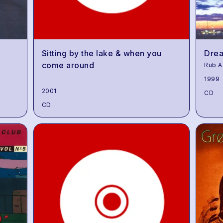
Sitting by the lake & when you
Dre
come around
Rub A
1999
2001
CD
CD