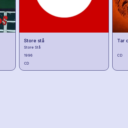
Store stå
Tar 
Store Stå
1996
CD
CD