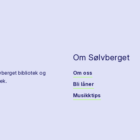
Om Sølvberget
vberget bibliotek og
Om oss
ek.
Bli låner
Musikktips