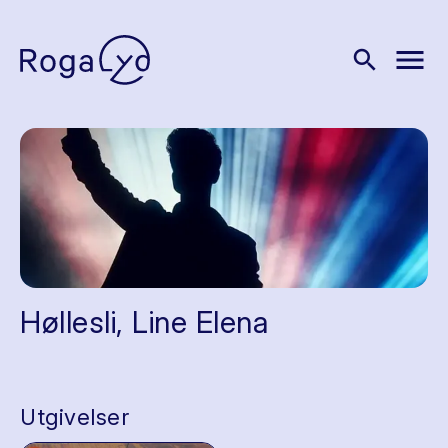
menu
search
Høllesli, Line Elena
Utgivelser