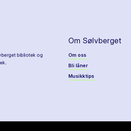
Om Sølvberget
vberget bibliotek og
Om oss
ek.
Bli låner
Musikktips