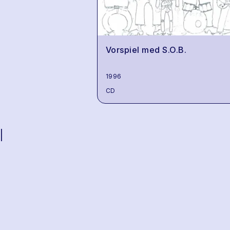
Vorspiel med S.O.B.
1996
CD
|