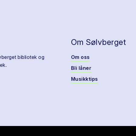
Om Sølvberget
vberget bibliotek og
Om oss
ek.
Bli låner
Musikktips