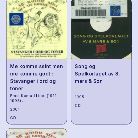
Me komme seint men
Song og
me komme godt ;
Spelkorlaget av 8.
Stavanger i ord og
mars & Søn
toner
Ernst Konrad Lirad (1921-
1995
1993)
...
CD
2001
CD