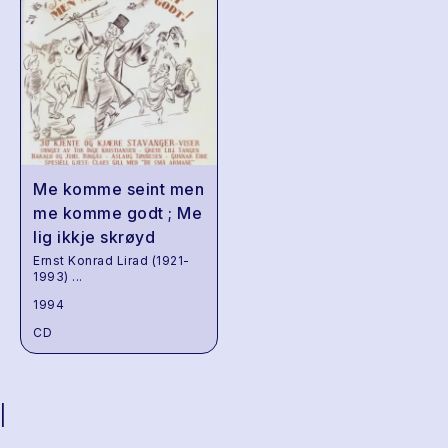
Me komme seint men
me komme godt ; Me
lig ikkje skrøyd
Ernst Konrad Lirad (1921-
1993)
...
1994
CD
|