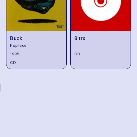
Buck
8 trx
Popface
1995
CD
CD
|