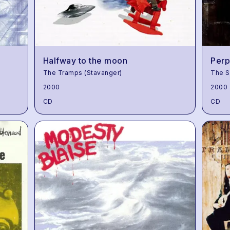
Halfway to the moon
Perp
The Tramps (Stavanger)
The S
2000
2000
CD
CD