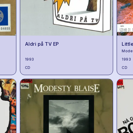
Aldri på TV EP
Litt
Modes
1993
1993
CD
CD