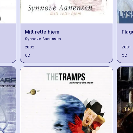
Mitt rette hjem
Flag
Synnøve Aanensen
2002
2001
CD
CD