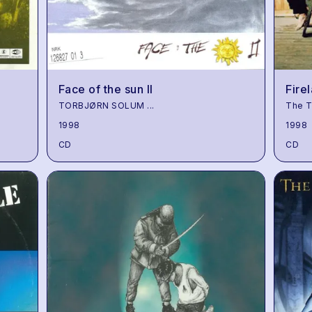
Face of the sun II
Fire
TORBJØRN SOLUM
...
The T
1998
1998
CD
CD