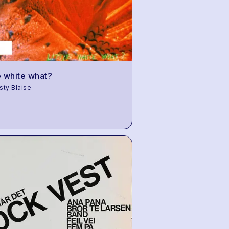
le white what?
ty Blaise