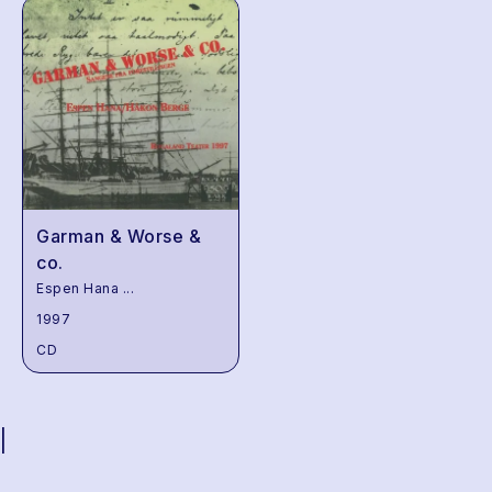
Garman & Worse &
co.
Espen Hana
...
1997
CD
|